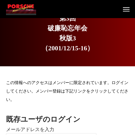
第
3
回
破
廉
恥
忘
年
会
秋
版
3
（
2
0
0
1
/
1
2
/
1
5
-
1
6
）
この情報へのアクセスはメンバーに限定されています。ログイン
してください。メンバー登録は下記リンクをクリックしてくださ
い。
既存ユーザのログイン
メールアドレスを入力