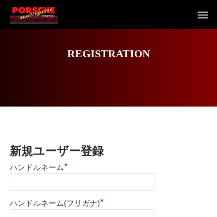
R
E
G
I
S
T
R
A
T
I
O
N
新規ユーザー登録
*
ハンドルネーム
*
ハンドルネーム(フリガナ)