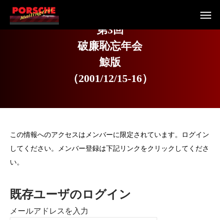
第
3
回
破
廉
恥
忘
年
会
鯨
版
（
2
0
0
1
/
1
2
/
1
5
-
1
6
）
この情報へのアクセスはメンバーに限定されています。ログイン
してください。メンバー登録は下記リンクをクリックしてくださ
い。
既存ユーザのログイン
メールアドレスを入力