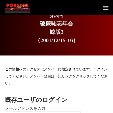
第
3
回
破
廉
恥
忘
年
会
鯨
版
3
（
2
0
0
1
/
1
2
/
1
5
-
1
6
）
この情報へのアクセスはメンバーに限定されています。ログイン
してください。メンバー登録は下記リンクをクリックしてくださ
い。
既存ユーザのログイン
メールアドレスを入力