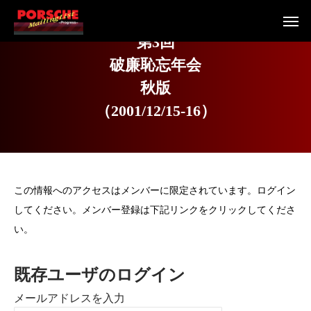
第
3
回
破
廉
恥
忘
年
会
秋
版
（
2
0
0
1
/
1
2
/
1
5
-
1
6
）
この情報へのアクセスはメンバーに限定されています。ログイン
してください。メンバー登録は下記リンクをクリックしてくださ
い。
既存ユーザのログイン
メールアドレスを入力