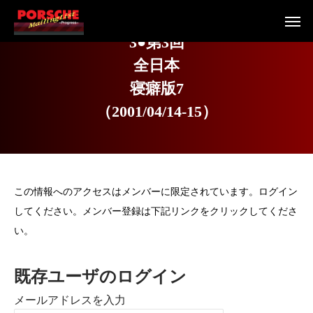
3
●
第
3
回
全
日
本
寝
癖
版
7
（
2
0
0
1
/
0
4
/
1
4
-
1
5
）
この情報へのアクセスはメンバーに限定されています。ログイン
してください。メンバー登録は下記リンクをクリックしてくださ
い。
既存ユーザのログイン
メールアドレスを入力