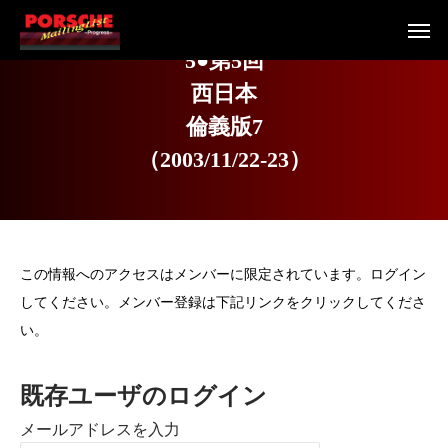
5
●
第
5
回
西
日
本
倫
義
版
7
（
2
0
0
3
/
1
1
/
2
2
-
2
3
）
この情報へのアクセスはメンバーに限定されています。ログイン
してください。メンバー登録は下記リンクをクリックしてくださ
い。
既存ユーザのログイン
メールアドレスを入力