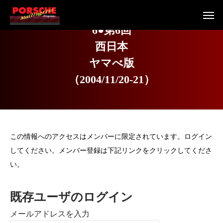
6
●
第
6
回
西
日
本
ヤ
マ
べ
版
（
2
0
0
4
/
1
1
/
2
0
-
2
1
）
この情報へのアクセスはメンバーに限定されています。ログイン
してください。メンバー登録は下記リンクをクリックしてくださ
い。
既存ユーザのログイン
メールアドレスを入力