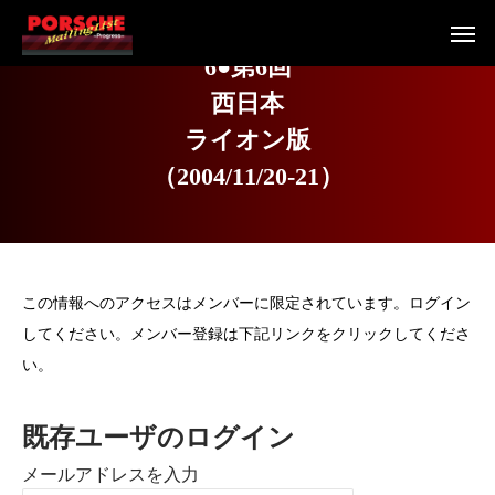
6
●
第
6
回
西
日
本
ラ
イ
オ
ン
版
（
2
0
0
4
/
1
1
/
2
0
-
2
1
）
この情報へのアクセスはメンバーに限定されています。ログイン
してください。メンバー登録は下記リンクをクリックしてくださ
い。
既存ユーザのログイン
メールアドレスを入力