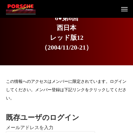
6
●
第
6
回
西
日
本
レ
ッ
ド
版
1
2
（
2
0
0
4
/
1
1
/
2
0
-
2
1
）
この情報へのアクセスはメンバーに限定されています。ログイン
してください。メンバー登録は下記リンクをクリックしてくださ
い。
既存ユーザのログイン
メールアドレスを入力