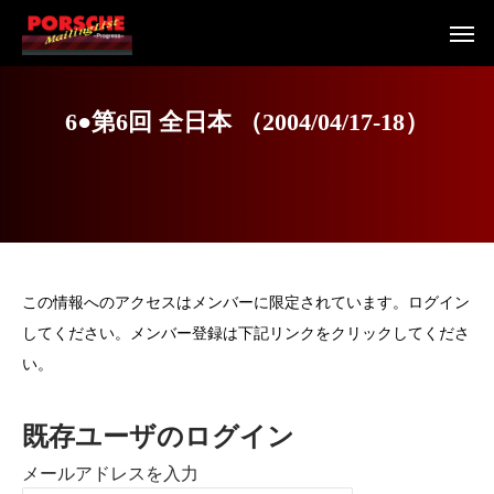
6
●
第
6
回
全
日
本
（
2
0
0
4
/
0
4
/
1
7
-
1
8
）
この情報へのアクセスはメンバーに限定されています。ログイン
してください。メンバー登録は下記リンクをクリックしてくださ
い。
既存ユーザのログイン
メールアドレスを入力