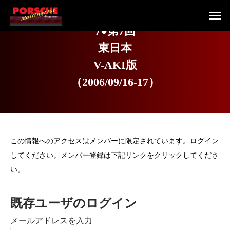
7
●
第
7
回
東
日
本
V
-
A
K
I
版
（
2
0
0
6
/
0
9
/
1
6
-
1
7
）
この情報へのアクセスはメンバーに限定されています。ログイン
してください。メンバー登録は下記リンクをクリックしてくださ
い。
既存ユーザのログイン
メールアドレスを入力