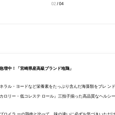
03
/
04
急増中！「宮崎県産高級ブランド地鶏」
ネラル・ヨードなど栄養素をたっぷり含んだ海藻類をブレ ン
カロリー・低コレステ ロール』三拍子揃った高品質なヘルシ
ブロイラ ーの鶏肉と比べて、味の違いに必ずお気づきいただ