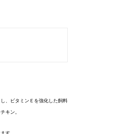
ドし、ビタミンＥを強化した飼料
ーチキン。
けます。