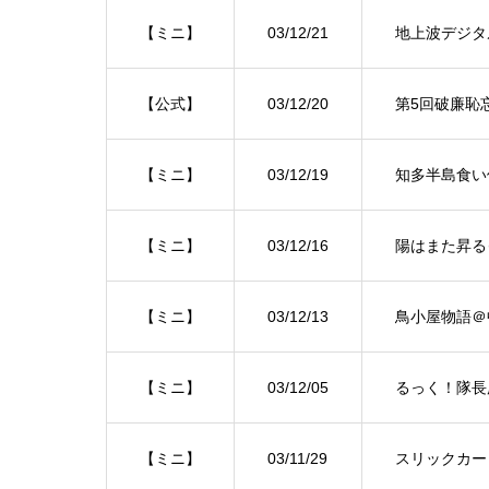
【ミニ】
03/12/21
地上波デジタ
【公式】
03/12/20
第5回破廉恥
【ミニ】
03/12/19
知多半島食い
【ミニ】
03/12/16
陽はまた昇る
【ミニ】
03/12/13
鳥小屋物語＠
【ミニ】
03/12/05
るっく！隊長
【ミニ】
03/11/29
スリックカー