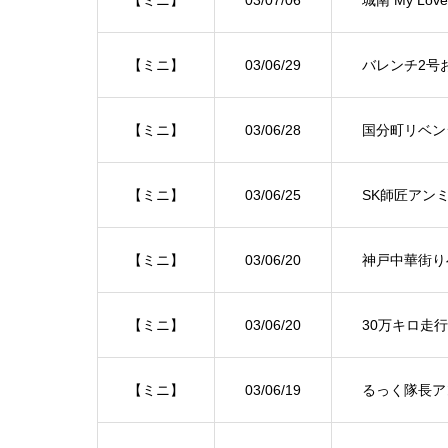
【ミニ】
03/07/06
城南 My L
【ミニ】
03/06/29
バレンチ2号
【ミニ】
03/06/28
国分町リベン
【ミニ】
03/06/25
SK師匠アン
【ミニ】
03/06/20
神戸中華街り
【ミニ】
03/06/20
30万キロ走
【ミニ】
03/06/19
るっく隊長ア