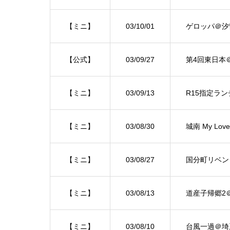
【ミニ】
03/10/01
ゲロッパ＠汐
【公式】
03/09/27
第4回東日本
【ミニ】
03/09/13
R15指定ラ
【ミニ】
03/08/30
城南 My L
【ミニ】
03/08/27
国分町リベン
【ミニ】
03/08/13
道産子帰郷2
【ミニ】
03/08/10
台風一過＠埼