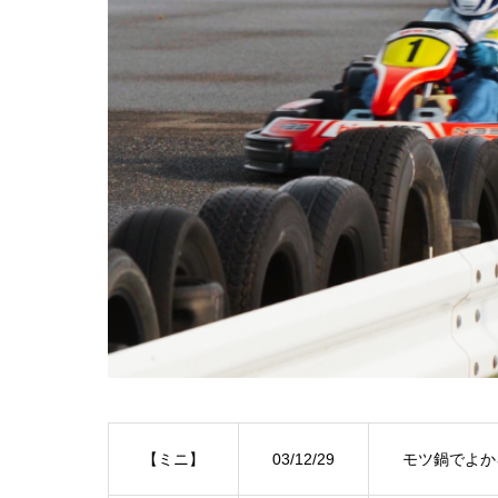
【ミニ】
03/12/29
モツ鍋でよか