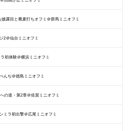
ove＠自由が丘ミニオフミ
お披露目と蕎麦打ちオフミ＠群馬ミニオフミ
ジ2＠仙台ミニオフミ
ミラ初体験＠横浜ミニオフミ
べんぢ＠徳島ミニオフミ
行への道・第2章＠佐賀ミニオフミ
ンミラ初出撃＠広尾ミニオフミ