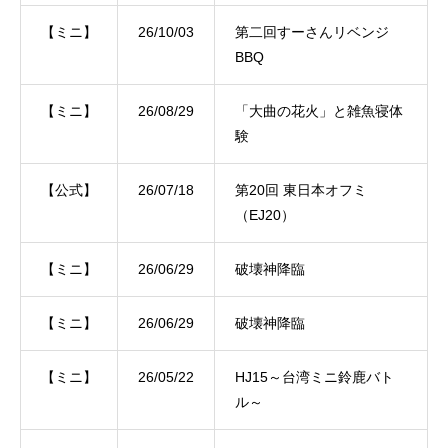
【ミニ】
26/10/03
第二回すーさんリベンジ
BBQ
【ミニ】
26/08/29
「大曲の花火」と雑魚寝体
験
【公式】
26/07/18
第20回 東日本オフミ
（EJ20）
【ミニ】
26/06/29
破壊神降臨
【ミニ】
26/06/29
破壊神降臨
【ミニ】
26/05/22
HJ15～台湾ミニ鈴鹿バト
ル～